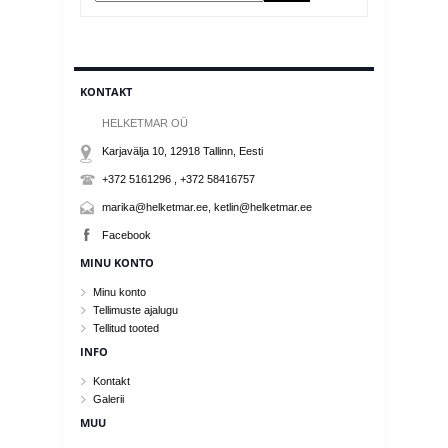
KONTAKT
HELKETMAR OÜ
Karjavälja 10, 12918
Tallinn
, Eesti
+372 5161296 , +372 58416757
marika@helketmar.ee, ketlin@helketmar.ee
Facebook
MINU KONTO
Minu konto
Tellimuste ajalugu
Tellitud tooted
INFO
Kontakt
Galerii
MUU