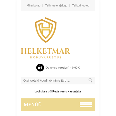
Minu konto
Tellimuste ajalugu
Tellitud tooted
Ostukorv
toode(t) -
0,00
€
Logi sisse
või
Registreeru kasutajaks
MENÜÜ