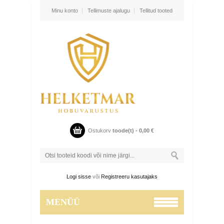
Minu konto
Tellimuste ajalugu
Tellitud tooted
Ostukorv
toode(t) -
0,00
€
Logi sisse
või
Registreeru kasutajaks
MENÜÜ