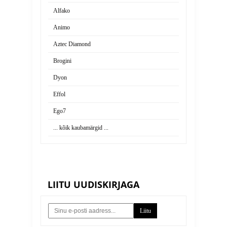
Alfako
Animo
Aztec Diamond
Brogini
Dyon
Effol
Ego7
... kõik kaubamärgid ...
LIITU UUDISKIRJAGA
Liitu