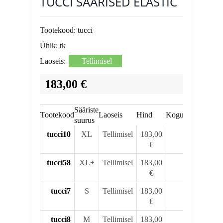
TUCCI SÄÄRISED ELASTIC
Tootekood:
tucci
Ühik:
tk
Laoseis:
Tellimisel
183,00 €
Sääriste
Tootekood
Laoseis
Hind
Kogus
suurus
tucci10
XL
Tellimisel
183,00
€
tucci58
XL+
Tellimisel
183,00
€
tucci7
S
Tellimisel
183,00
€
tucci8
M
Tellimisel
183,00