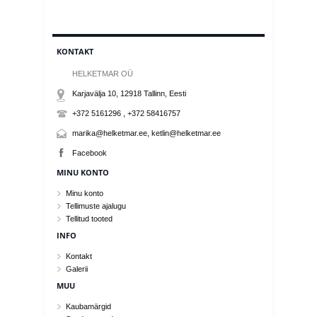
KONTAKT
HELKETMAR OÜ
Karjavälja 10, 12918
Tallinn
, Eesti
+372 5161296 , +372 58416757
marika@helketmar.ee, ketlin@helketmar.ee
Facebook
MINU KONTO
Minu konto
Tellimuste ajalugu
Tellitud tooted
INFO
Kontakt
Galerii
MUU
Kaubamärgid