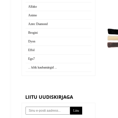
Alfako
Animo
Aztec Diamond
Brogini
Dyon
Effol
Ego7
... kõik kaubamärgid ...
KENTUCKY
LIITU UUDISKIRJAGA
MARTINGAL
35,00 €
Vaata toode
Liitu