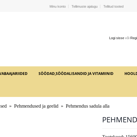
Minu konto
Tellimuste ajalugu
Tellitud tooted
Logi sisse
või
Regi
VABAAJARIIDED
SÖÖDAD,SÖÖDALISANDID JA VITAMIINID
HOOL
used
»
Pehmendused ja geelid
»
Pehmendus sadula alla
PEHMEND
Tootekood:
1560