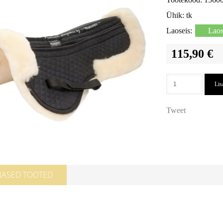
Ühik:
tk
Laoseis:
Lao
115,90 €
Lis
Tweet
NASED TOOTED