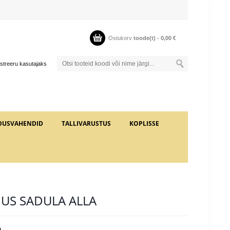
Ostukorv
toode(t) -
0,00
€
streeru kasutajaks
DUSVAHENDID
TALLIVARUSTUS
KOPLISSE
US SADULA ALLA
0