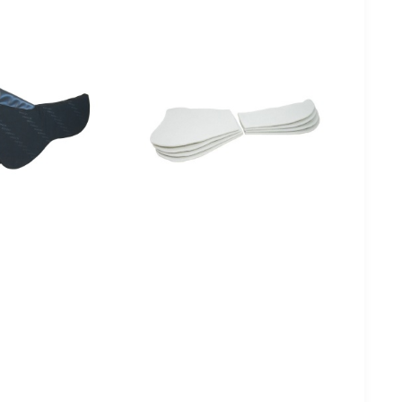
 MEMORY PADI
VILLASED POLSTRID
PEHMENDUSELE, 8 TK
14,00 €
et
Vaata toodet