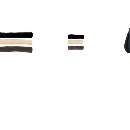
 PEHMENDUS
KENTUCKY PEHMENDUS 28CM
KENTUCKY
ILE 60CM
20,00 €
164,95 €
t
Vaata toodet
Vaata tood