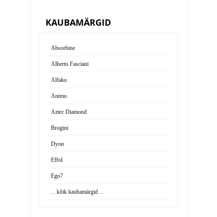
KAUBAMÄRGID
KENTUCKY VIHMATEKK PRUUN 160G
KENTUCKY
224,95 €
104,95 €
Absorbine
Vaata toodet
Vaata too
Alberto Fasciani
Alfako
Animo
Aztec Diamond
Brogini
Dyon
Effol
Ego7
... kõik kaubamärgid ...