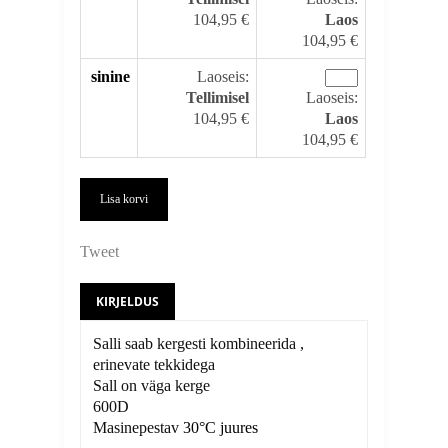
104,95 €
Laos
104,95 €
sinine
Laoseis:
Tellimisel
Laoseis:
104,95 €
Laos
104,95 €
Lisa korvi
Tweet
KIRJELDUS
Salli saab kergesti kombineerida ,
erinevate tekkidega
Sall on väga kerge
600D
Masinepestav
30°C juures