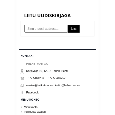
LIITU UUDISKIRJAGA
Liitu
KONTAKT
HELKETMAR OÜ
Karjavälja 10, 12918
Tallinn
, Eesti
+372 5161296 , +372 58416757
marika@helketmar.ee, ketlin@helketmar.ee
Facebook
MINU KONTO
Minu konto
Tellimuste ajalugu