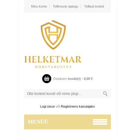
Minu konto
Tellimuste ajalugu
Tellitud tooted
Ostukorv
toode(t) -
0,00
€
Logi sisse
või
Registreeru kasutajaks
MENÜÜ