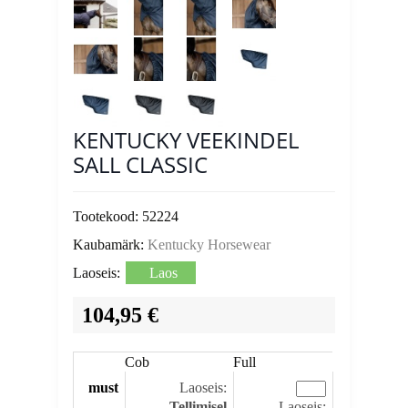
KENTUCKY VEEKINDEL
SALL CLASSIC
Tootekood:
52224
Kaubamärk:
Kentucky Horsewear
Laoseis:
Laos
104,95 €
Cob
Full
must
Laoseis:
Tellimisel
Laoseis: