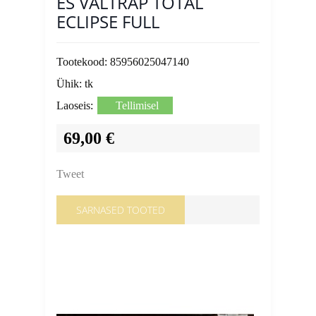
ES VALTRAP TOTAL
ECLIPSE FULL
Tootekood:
85956025047140
Ühik:
tk
Laoseis:
Tellimisel
69,00 €
Tweet
SARNASED TOOTED