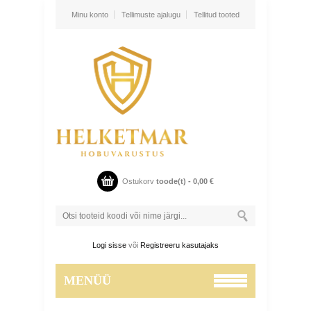
Minu konto
Tellimuste ajalugu
Tellitud tooted
Ostukorv
toode(t) -
0,00
€
Logi sisse
või
Registreeru kasutajaks
MENÜÜ