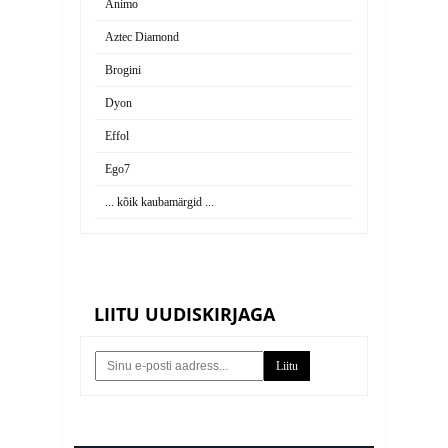
Animo
Aztec Diamond
Brogini
Dyon
Effol
Ego7
... kõik kaubamärgid ...
LIITU UUDISKIRJAGA
Liitu