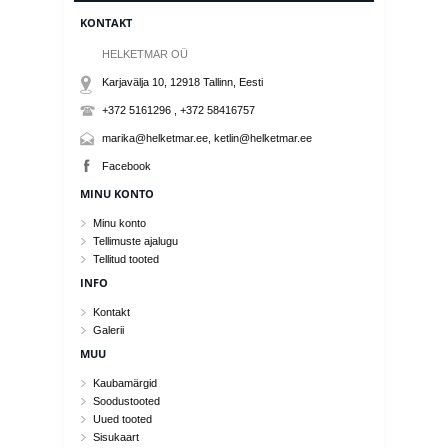
KONTAKT
HELKETMAR OÜ
Karjavälja 10, 12918
Tallinn
, Eesti
+372 5161296 , +372 58416757
marika@helketmar.ee, ketlin@helketmar.ee
Facebook
MINU KONTO
Minu konto
Tellimuste ajalugu
Tellitud tooted
INFO
Kontakt
Galerii
MUU
Kaubamärgid
Soodustooted
Uued tooted
Sisukaart