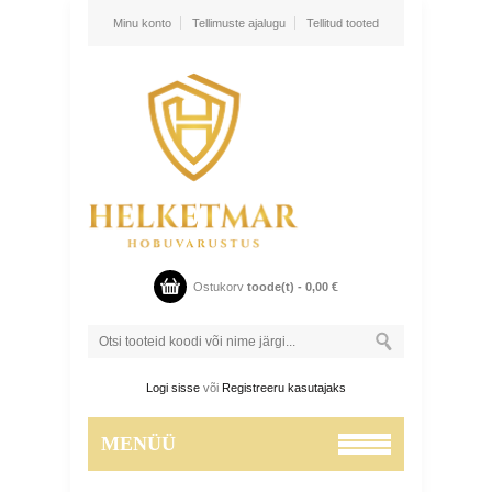
Minu konto
Tellimuste ajalugu
Tellitud tooted
Ostukorv
toode(t) -
0,00
€
Logi sisse
või
Registreeru kasutajaks
MENÜÜ