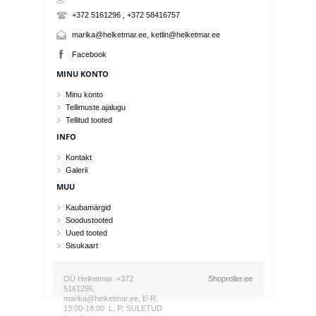
+372 5161296 , +372 58416757
marika@helketmar.ee, ketlin@helketmar.ee
Facebook
MINU KONTO
Minu konto
Tellimuste ajalugu
Tellitud tooted
INFO
Kontakt
Galerii
MUU
Kaubamärgid
Soodustooted
Uued tooted
Sisukaart
OÜ Helketmar. +372
Shoproller.ee
5161296,
marika@helketmar.ee, E-R:
13:00-18:00 L, P: SULETUD